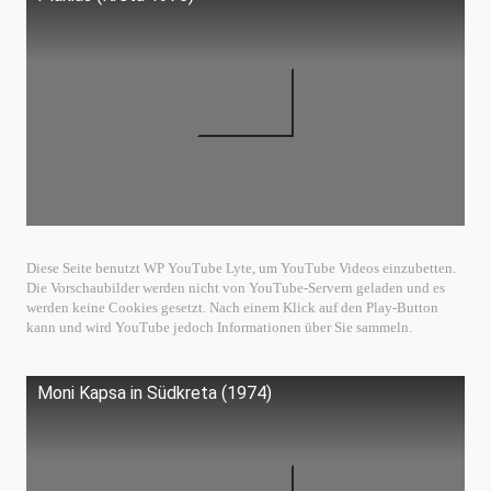
Diese Seite benutzt WP YouTube Lyte, um YouTube Videos einzubetten.
Die Vorschaubilder werden nicht von YouTube-Servern geladen und es
werden keine Cookies gesetzt. Nach einem Klick auf den Play-Button
kann und wird YouTube jedoch Informationen über Sie sammeln.
Moni Kapsa in Südkreta (1974)