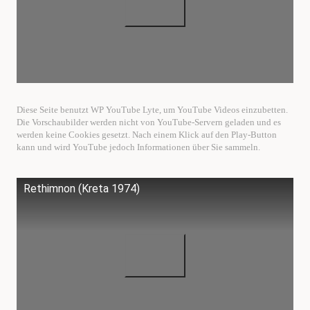
Diese Seite benutzt WP YouTube Lyte, um YouTube Videos einzubetten.
Die Vorschaubilder werden nicht von YouTube-Servern geladen und es
werden keine Cookies gesetzt. Nach einem Klick auf den Play-Button
kann und wird YouTube jedoch Informationen über Sie sammeln.
Rethimnon (Kreta 1974)