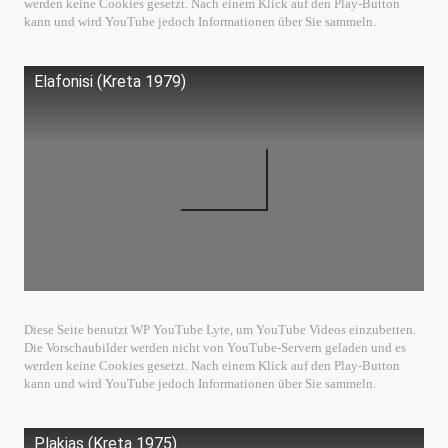
werden keine Cookies gesetzt. Nach einem Klick auf den Play-Button
kann und wird YouTube jedoch Informationen über Sie sammeln.
Elafonisi (Kreta 1979)
Diese Seite benutzt WP YouTube Lyte, um YouTube Videos einzubetten.
Die Vorschaubilder werden nicht von YouTube-Servern geladen und es
werden keine Cookies gesetzt. Nach einem Klick auf den Play-Button
kann und wird YouTube jedoch Informationen über Sie sammeln.
Plakias (Kreta 1975)