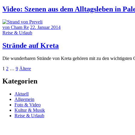
Video: Szenen aus dem Alltagsleben in Pa
von Cham Re
22. Januar 2014
Reise & Urlaub
Strände auf Kreta
Die wunderbaren Strände von Kreta gehören mit zu den wichtigsten G
Seitennummerierung
Seite
Seite
Seite
Ältere
1
2
…
9
Ältere
Beiträge
der
Kategorien
Beiträge
Aktuell
Allgemein
Foto & Video
Kultur & Musik
Reise & Urlaub