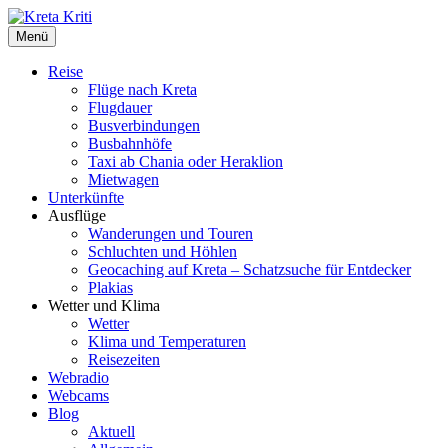
Kreta Kriti
Menü
Reise
Flüge nach Kreta
Flugdauer
Busverbindungen
Busbahnhöfe
Taxi ab Chania oder Heraklion
Mietwagen
Unterkünfte
Ausflüge
Wanderungen und Touren
Schluchten und Höhlen
Geocaching auf Kreta – Schatzsuche für Entdecker
Plakias
Wetter und Klima
Wetter
Klima und Temperaturen
Reisezeiten
Webradio
Webcams
Blog
Aktuell