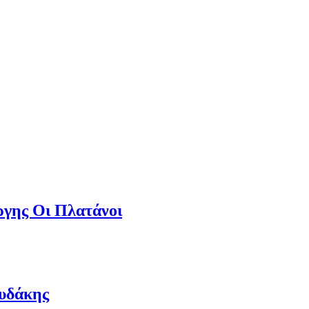
γης Οι Πλατάνοι
ουδάκης